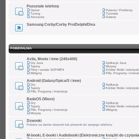
Pozostałe telefony
Opinie
Pytania i Problemy
Tuning
Tutoriale
Akcesoria
Galeria
Samsung Corby/Corby Pro/Delphi/Diva
POBIERALNIA
Avila, Monte i inne (240x400)
Gry Java
Aplikacje Java
Tapety
Motywy
Filmy i seriale 3GP/MP4
Krótkie filmiki i teledy
Widgety
Pliki, Programy i Instru
Android (Galaxy/Spica/S i inne)
Gry
Aplikacje
Tapety
Krótkie filmiki i teledy
Pliki, Programy i Instrukcje
BadaOS (Wave)
Gry
Aplikacje
Tapety
Krótkie filmiki i teledy
Pliki, Programy i Instrukcje
Widgety
Motywy
Dzwonki
Pobierz za darmo dzwonki lub piosenki do swojego telefonu
M-booki, E-booki i Audiobooki (Elektroniczne książki do czytania