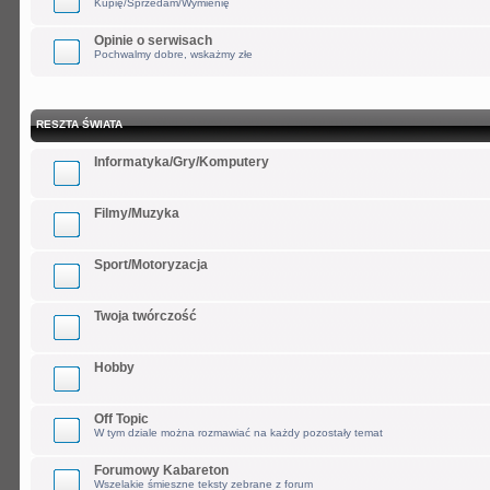
Kupię/Sprzedam/Wymienię
Opinie o serwisach
Pochwalmy dobre, wskażmy złe
RESZTA ŚWIATA
Informatyka/Gry/Komputery
Filmy/Muzyka
Sport/Motoryzacja
Twoja twórczość
Hobby
Off Topic
W tym dziale można rozmawiać na każdy pozostały temat
Forumowy Kabareton
Wszelakie śmieszne teksty zebrane z forum