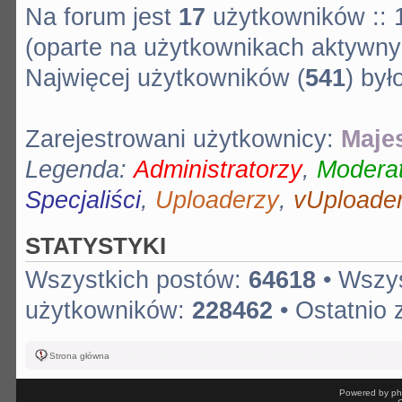
Na forum jest
17
użytkowników :: 1
(oparte na użytkownikach aktywnyc
Najwięcej użytkowników (
541
) by
Zarejestrowani użytkownicy:
Majes
Legenda:
Administratorzy
,
Moderat
Specjaliści
,
Uploaderzy
,
vUploade
STATYSTYKI
Wszystkich postów:
64618
• Wszy
użytkowników:
228462
• Ostatnio 
Strona główna
Powered by ph