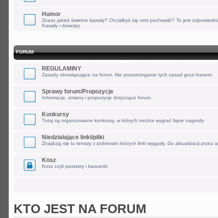
Humor
Znasz jakieś świetne kawały? Chciałbyś się nimi pochwalić? To jest odpowiedn
Kawały i dowcipy.
FORUM
REGULAMINY
Zasady obowiązujące na forum. Nie przestrzeganie tych zasad grozi banem
Sprawy forum/Propozycje
Informacje, zmiany i propozycje dotyczące forum.
Konkursy
Tutaj są organizowane konkursy, w których można wygrać fajne nagrody
Niedziałające linki/pliki
Znajdują się tu tematy z pobieralni których linki wygasły. Do aktualizacji przez 
Kosz
Kosz czyli pasztety i kaszanki
KTO JEST NA FORUM