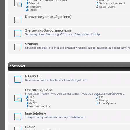
Szukam ebooka/audiobooka
M-booki
E-booki
Strony z e-bookami
Problemy
Audio-booki
Paczki
Konwertery (mp4, 3gp, inne)
Sterowniki/Oprogramowanie
Samsung Kies, Samsung PC Studio, Sterowniki USB itp.
Szukam
Szukasz czegoś i nie możesz znaleźć? Napisz czego szukasz, a poszukamy r
RÓŻNOŚCI
Newsy IT
Nowości w świecie telefonów komórkowych i IT
Operatorzy GSM
Informacje, newsy i wypowiedzi na temat Twojego operatora komórkowego
Plus
Era
Play
Orange
MVNO
Inne Pytania
Internet mobilny
Inne telefony
Tutaj możemy rozmawiać o innych telefonach
Giełda