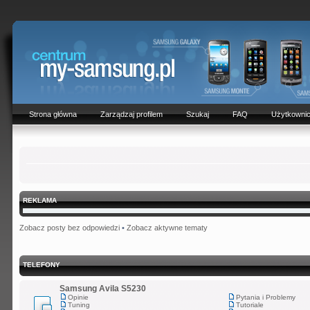
Strona główna
Zarządzaj profilem
Szukaj
FAQ
Użytkowni
REKLAMA
Zobacz posty bez odpowiedzi
•
Zobacz aktywne tematy
TELEFONY
Samsung Avila S5230
Opinie
Pytania i Problemy
Tuning
Tutoriale