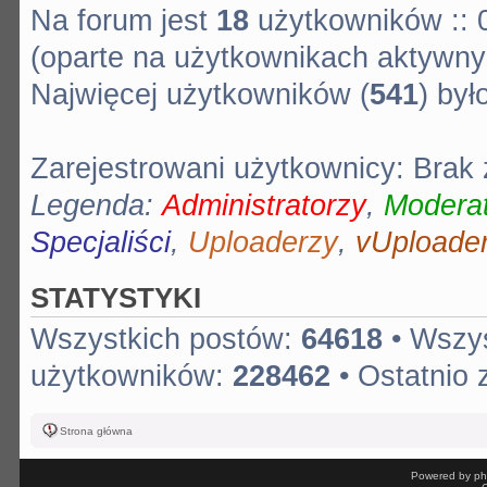
Na forum jest
18
użytkowników :: 0
(oparte na użytkownikach aktywnyc
Najwięcej użytkowników (
541
) by
Zarejestrowani użytkownicy: Brak
Legenda:
Administratorzy
,
Moderat
Specjaliści
,
Uploaderzy
,
vUploade
STATYSTYKI
Wszystkich postów:
64618
• Wszy
użytkowników:
228462
• Ostatnio 
Strona główna
Powered by ph