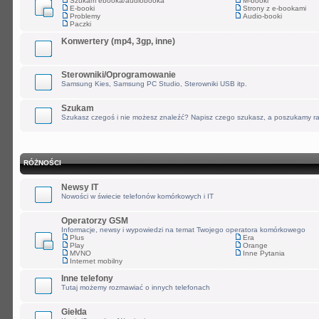
Szukam ebooka/audiobooka
M-booki
E-booki
Strony z e-bookami
Problemy
Audio-booki
Paczki
Konwertery (mp4, 3gp, inne)
Sterowniki/Oprogramowanie
Samsung Kies, Samsung PC Studio, Sterowniki USB itp.
Szukam
Szukasz czegoś i nie możesz znaleźć? Napisz czego szukasz, a poszukamy r
RÓŻNOŚCI
Newsy IT
Nowości w świecie telefonów komórkowych i IT
Operatorzy GSM
Informacje, newsy i wypowiedzi na temat Twojego operatora komórkowego
Plus
Era
Play
Orange
MVNO
Inne Pytania
Internet mobilny
Inne telefony
Tutaj możemy rozmawiać o innych telefonach
Giełda