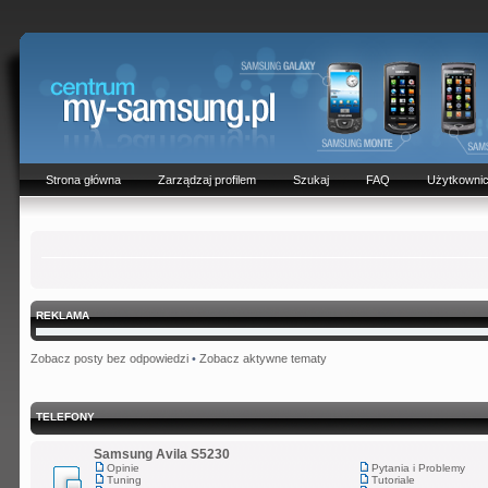
Strona główna
Zarządzaj profilem
Szukaj
FAQ
Użytkowni
REKLAMA
Zobacz posty bez odpowiedzi
•
Zobacz aktywne tematy
TELEFONY
Samsung Avila S5230
Opinie
Pytania i Problemy
Tuning
Tutoriale