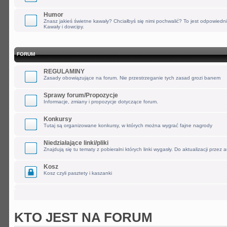
Humor
Znasz jakieś świetne kawały? Chciałbyś się nimi pochwalić? To jest odpowiedn
Kawały i dowcipy.
FORUM
REGULAMINY
Zasady obowiązujące na forum. Nie przestrzeganie tych zasad grozi banem
Sprawy forum/Propozycje
Informacje, zmiany i propozycje dotyczące forum.
Konkursy
Tutaj są organizowane konkursy, w których można wygrać fajne nagrody
Niedziałające linki/pliki
Znajdują się tu tematy z pobieralni których linki wygasły. Do aktualizacji przez 
Kosz
Kosz czyli pasztety i kaszanki
KTO JEST NA FORUM