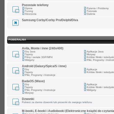
Pozostałe telefony
Opinie
Pytania i Problemy
Tuning
Tutoriale
Akcesoria
Galeria
Samsung Corby/Corby Pro/Delphi/Diva
POBIERALNIA
Avila, Monte i inne (240x400)
Gry Java
Aplikacje Java
Tapety
Motywy
Filmy i seriale 3GP/MP4
Krótkie filmiki i teledy
Widgety
Pliki, Programy i Instru
Android (Galaxy/Spica/S i inne)
Gry
Aplikacje
Tapety
Krótkie filmiki i teledy
Pliki, Programy i Instrukcje
BadaOS (Wave)
Gry
Aplikacje
Tapety
Krótkie filmiki i teledy
Pliki, Programy i Instrukcje
Widgety
Motywy
Dzwonki
Pobierz za darmo dzwonki lub piosenki do swojego telefonu
M-booki, E-booki i Audiobooki (Elektroniczne książki do czytania