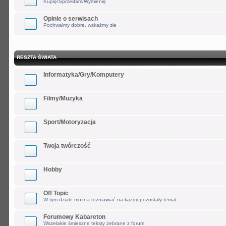
Kupię/Sprzedam/Wymienię
Opinie o serwisach
Pochwalmy dobre, wskażmy złe
RESZTA ŚWIATA
Informatyka/Gry/Komputery
Filmy/Muzyka
Sport/Motoryzacja
Twoja twórczość
Hobby
Off Topic
W tym dziale można rozmawiać na każdy pozostały temat
Forumowy Kabareton
Wszelakie śmieszne teksty zebrane z forum