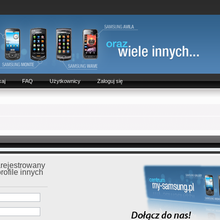
aj
FAQ
Użytkownicy
Zaloguj się
arejestrowany
rofile innych