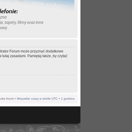
nistrator Forum może przyznać dodatkowe
 tutaj zasadami. Pamiętaj także, by czytać
czka forum
• Wszystkie czasy w strefie UTC + 1 godzina