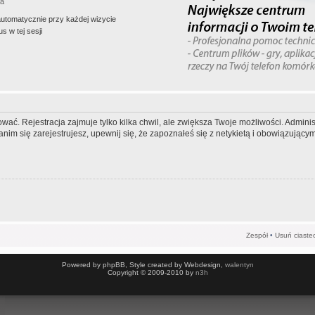
ła
automatycznie przy każdej wizycie
s w tej sesji
wać. Rejestracja zajmuje tylko kilka chwil, ale zwiększa Twoje możliwości. Admi
m się zarejestrujesz, upewnij się, że zapoznałeś się z netykietą i obowiązującymi
Zespół
•
Usuń ciaste
Powered by phpBB, Style created by Webdesign,
walentyn
Copyright © 2009-2010 by
n3h