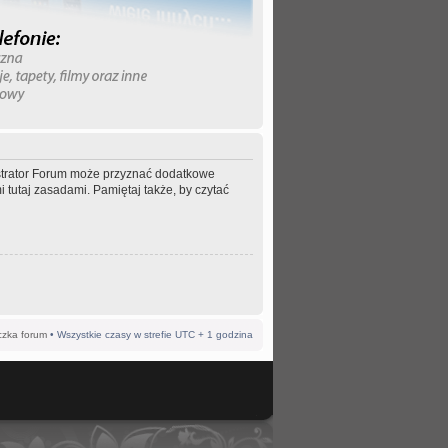
nistrator Forum może przyznać dodatkowe
 tutaj zasadami. Pamiętaj także, by czytać
czka forum
• Wszystkie czasy w strefie UTC + 1 godzina