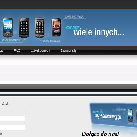
aj
FAQ
Użytkownicy
Zaloguj się
nelu
ła