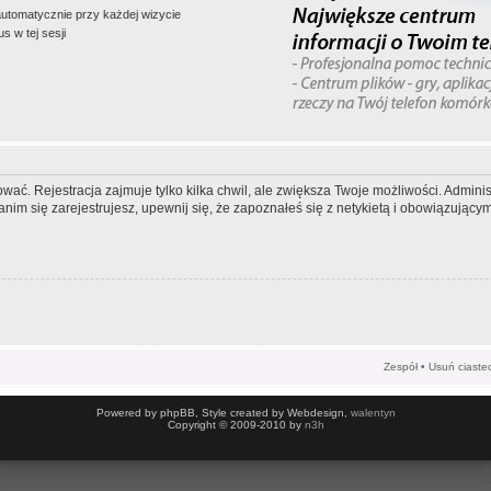
automatycznie przy każdej wizycie
s w tej sesji
wać. Rejestracja zajmuje tylko kilka chwil, ale zwiększa Twoje możliwości. Admi
m się zarejestrujesz, upewnij się, że zapoznałeś się z netykietą i obowiązującymi
Zespół
•
Usuń ciaste
Powered by phpBB, Style created by Webdesign,
walentyn
Copyright © 2009-2010 by
n3h