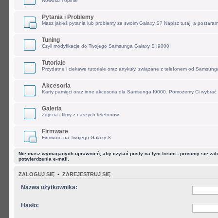
Nowości i opinie
Pytania i Problemy
Masz jakieś pytania lub problemy ze swoim Galaxy S? Napisz tutaj, a postara
Tuning
Czyli modyfikacje do Twojego Samsunga Galaxy S I9000
Tutoriale
Przydatne i ciekawe tutoriale oraz artykuły, związane z telefonem od Samsung
Akcesoria
Karty pamięci oraz inne akcesoria dla Samsunga I9000. Pomożemy Ci wybrać 
Galeria
Zdjęcia i filmy z naszych telefonów
Firmware
Firmware na Twojego Galaxy S
Nie masz wymaganych uprawnień, aby czytać posty na tym forum - prosimy się zalog
potwierdzenia e-mail.
ZALOGUJ SIĘ
•
ZAREJESTRUJ SIĘ
Nazwa użytkownika:
Hasło: