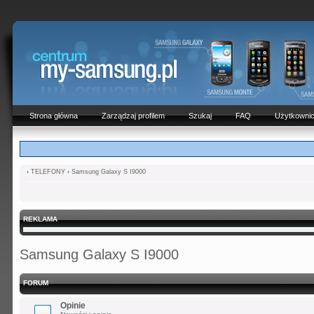
Strona główna
Zarządzaj profilem
Szukaj
FAQ
Użytkowni
‹
TELEFONY
‹
Samsung Galaxy S I9000
REKLAMA
Samsung Galaxy S I9000
FORUM
Opinie