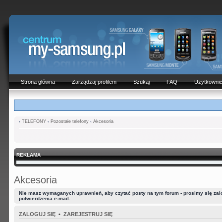
Strona główna
Zarządzaj profilem
Szukaj
FAQ
Użytkowni
‹
TELEFONY
‹
Pozostałe telefony
‹
Akcesoria
REKLAMA
Akcesoria
Nie masz wymaganych uprawnień, aby czytać posty na tym forum - prosimy się zalog
potwierdzenia e-mail.
ZALOGUJ SIĘ
•
ZAREJESTRUJ SIĘ