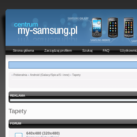
Strona główna
Zarządzaj profilem
Szukaj
FAQ
Użytkowni
‹
Pobieralnia
‹
Android (Galaxy/Spica/S i inne)
‹
Tapety
REKLAMA
Tapety
FORUM
640x480 (320x480)