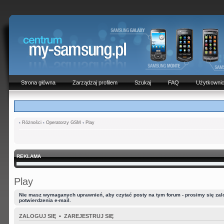
Strona główna
Zarządzaj profilem
Szukaj
FAQ
Użytkowni
‹
Różności
‹
Operatorzy GSM
‹
Play
REKLAMA
Play
Nie masz wymaganych uprawnień, aby czytać posty na tym forum - prosimy się zalog
potwierdzenia e-mail.
ZALOGUJ SIĘ
•
ZAREJESTRUJ SIĘ