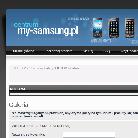
Strona główna
Zarządzaj profilem
Szukaj
FAQ
Użytkowni
‹
TELEFONY
‹
Samsung Galaxy S III i9300
‹
Galeria
REKLAMA
Galeria
Nie masz wymaganych uprawnień, aby czytać posty na tym forum - prosimy się zalog
potwierdzenia e-mail.
ZALOGUJ SIĘ
•
ZAREJESTRUJ SIĘ
Nazwa użytkownika: