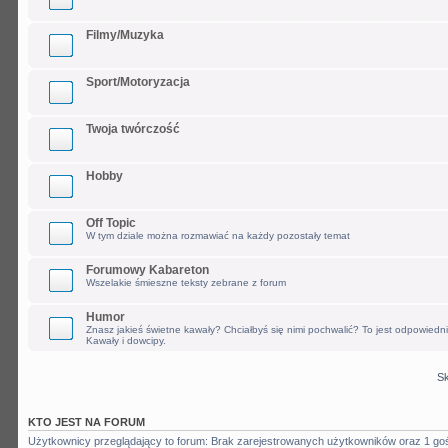
Filmy/Muzyka
Sport/Motoryzacja
Twoja twórczość
Hobby
Off Topic
W tym dziale można rozmawiać na każdy pozostały temat
Forumowy Kabareton
Wszelakie śmieszne teksty zebrane z forum
Humor
Znasz jakieś świetne kawały? Chciałbyś się nimi pochwalić? To jest odpowiedn
Kawały i dowcipy.
Sk
KTO JEST NA FORUM
Użytkownicy przeglądający to forum: Brak zarejestrowanych użytkowników oraz 1 go