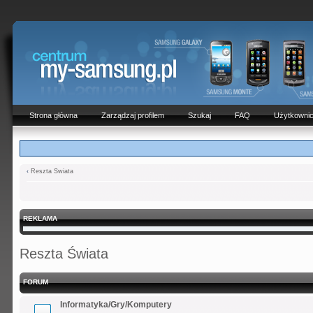
Strona główna
Zarządzaj profilem
Szukaj
FAQ
Użytkowni
‹
Reszta Świata
REKLAMA
Reszta Świata
FORUM
Informatyka/Gry/Komputery