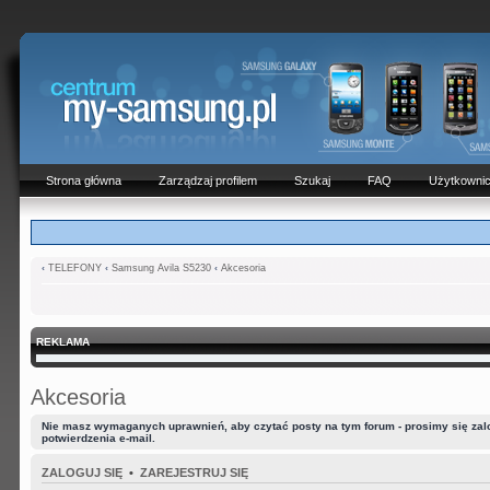
Strona główna
Zarządzaj profilem
Szukaj
FAQ
Użytkowni
‹
TELEFONY
‹
Samsung Avila S5230
‹
Akcesoria
REKLAMA
Akcesoria
Nie masz wymaganych uprawnień, aby czytać posty na tym forum - prosimy się zalog
potwierdzenia e-mail.
ZALOGUJ SIĘ
•
ZAREJESTRUJ SIĘ