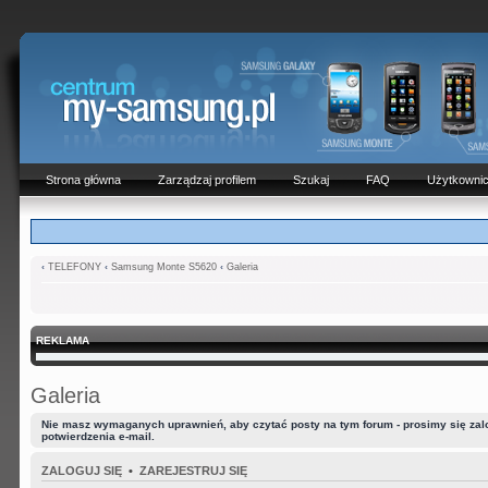
Strona główna
Zarządzaj profilem
Szukaj
FAQ
Użytkowni
‹
TELEFONY
‹
Samsung Monte S5620
‹
Galeria
REKLAMA
Galeria
Nie masz wymaganych uprawnień, aby czytać posty na tym forum - prosimy się zalog
potwierdzenia e-mail.
ZALOGUJ SIĘ
•
ZAREJESTRUJ SIĘ