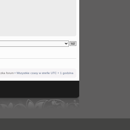
czka forum
• Wszystkie czasy w strefie UTC + 1 godzina