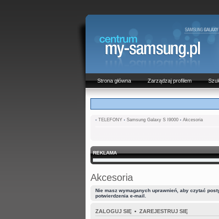
Strona główna
Zarządzaj profilem
Szuk
‹
TELEFONY
‹
Samsung Galaxy S I9000
‹
Akcesoria
REKLAMA
Akcesoria
Nie masz wymaganych uprawnień, aby czytać posty n
potwierdzenia e-mail.
ZALOGUJ SIĘ
•
ZAREJESTRUJ SIĘ