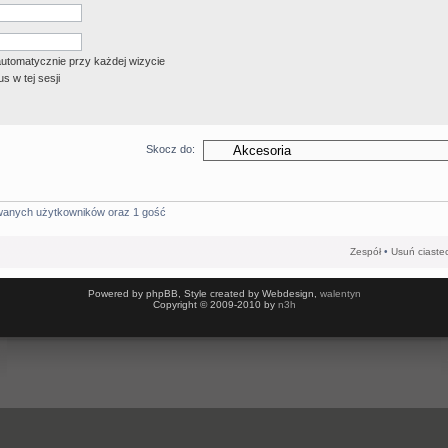
automatycznie przy każdej wizycie
s w tej sesji
Skocz do:
owanych użytkowników oraz 1 gość
Zespół
•
Usuń ciaste
Powered by phpBB, Style created by Webdesign,
walentyn
Copyright © 2009-2010 by
n3h