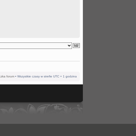
czka forum
• Wszystkie czasy w strefie UTC + 1 godzina