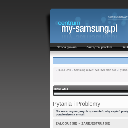
Strona główna
Zarządzaj profilem
Szuk
‹
TELEFONY
‹
Samsung Wave: 723, 525 oraz 533
‹
Pytania
REKLAMA
Pytania i Problemy
Nie masz wymaganych uprawnień, aby czytać posty n
potwierdzenia e-mail.
ZALOGUJ SIĘ
•
ZAREJESTRUJ SIĘ