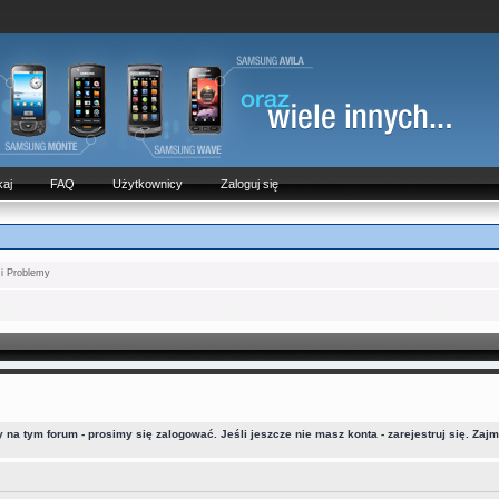
aj
FAQ
Użytkownicy
Zaloguj się
 i Problemy
a tym forum - prosimy się zalogować. Jeśli jeszcze nie masz konta - zarejestruj się. Zaj