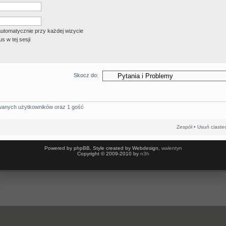
automatycznie przy każdej wizycie
s w tej sesji
Skocz do:
owanych użytkowników oraz 1 gość
Zespół
•
Usuń ciaste
Powered by phpBB, Style created by Webdesign,
walentyn
Copyright © 2009-2010 by
n3h