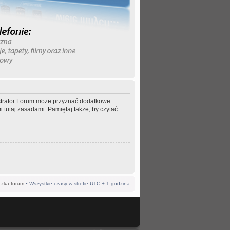
nistrator Forum może przyznać dodatkowe
 tutaj zasadami. Pamiętaj także, by czytać
czka forum
• Wszystkie czasy w strefie UTC + 1 godzina