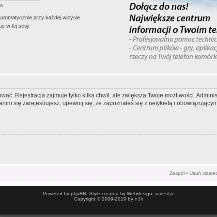
ła
automatycznie przy każdej wizycie
s w tej sesji
wać. Rejestracja zajmuje tylko kilka chwil, ale zwiększa Twoje możliwości. Admi
m się zarejestrujesz, upewnij się, że zapoznałeś się z netykietą i obowiązującymi
Zespół
•
Usuń ciaste
Powered by phpBB, Style created by Webdesign,
walentyn
Copyright © 2009-2010 by
n3h