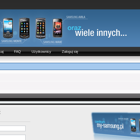
aj
FAQ
Użytkownicy
Zaloguj się
ć