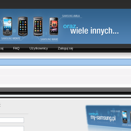
aj
FAQ
Użytkownicy
Zaloguj się
ć