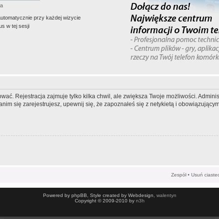
ła
automatycznie przy każdej wizycie
s w tej sesji
wać. Rejestracja zajmuje tylko kilka chwil, ale zwiększa Twoje możliwości. Admi
m się zarejestrujesz, upewnij się, że zapoznałeś się z netykietą i obowiązującymi
Zespół
•
Usuń ciaste
Powered by phpBB, Style created by Webdesign,
walentyn
Copyright © 2009-2010 by
n3h