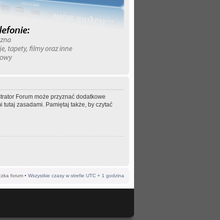
nistrator Forum może przyznać dodatkowe
 tutaj zasadami. Pamiętaj także, by czytać
czka forum
• Wszystkie czasy w strefie UTC + 1 godzina