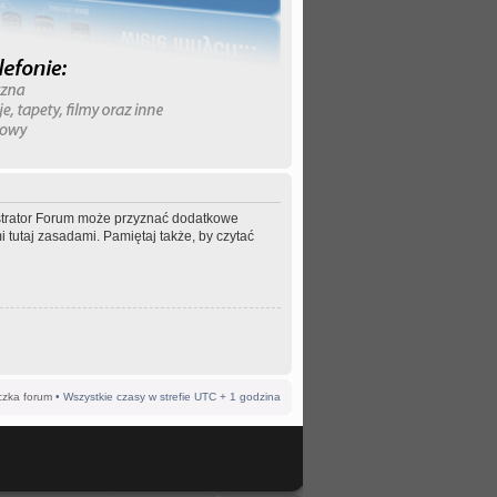
nistrator Forum może przyznać dodatkowe
 tutaj zasadami. Pamiętaj także, by czytać
czka forum
• Wszystkie czasy w strefie UTC + 1 godzina