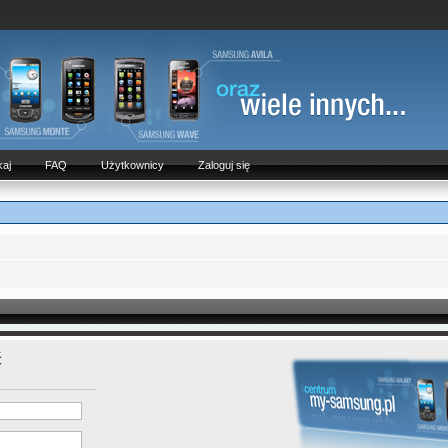
aj
FAQ
Użytkownicy
Zaloguj się
ć