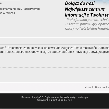
ła
automatycznie przy każdej wizycie
s w tej sesji
wać. Rejestracja zajmuje tylko kilka chwil, ale zwiększa Twoje możliwości. Admi
m się zarejestrujesz, upewnij się, że zapoznałeś się z netykietą i obowiązującymi
Zespół
•
Usuń ciaste
Powered by phpBB, Style created by Webdesign,
walentyn
Copyright © 2009-2010 by
n3h