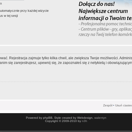
ła
automatycznie przy każdej wizycie
s w tej sesji
wać. Rejestracja zajmuje tylko kilka chwil, ale zwiększa Twoje możliwości. Admi
m się zarejestrujesz, upewnij się, że zapoznałeś się z netykietą i obowiązującymi
Zespół
•
Usuń ciaste
Powered by phpBB, Style created by Webdesign,
walentyn
Copyright © 2009-2010 by
n3h