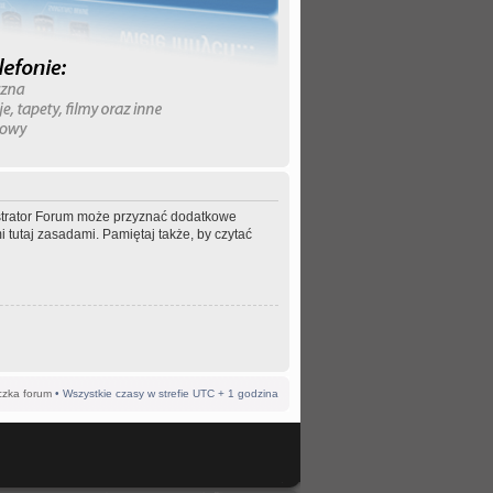
nistrator Forum może przyznać dodatkowe
 tutaj zasadami. Pamiętaj także, by czytać
czka forum
• Wszystkie czasy w strefie UTC + 1 godzina