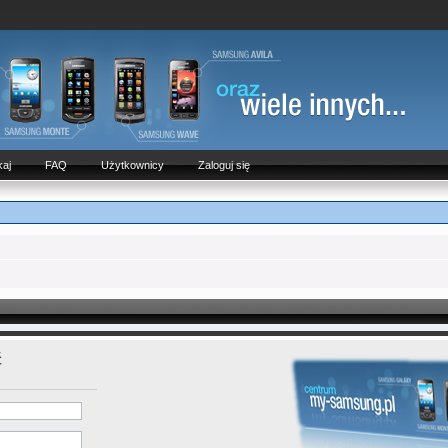
aj
FAQ
Użytkownicy
Zaloguj się
ć