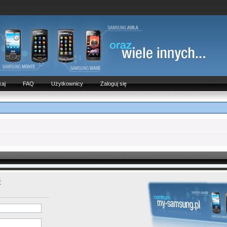
aj
FAQ
Użytkownicy
Zaloguj się
ć