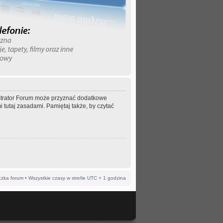
nistrator Forum może przyznać dodatkowe
 tutaj zasadami. Pamiętaj także, by czytać
czka forum
• Wszystkie czasy w strefie UTC + 1 godzina