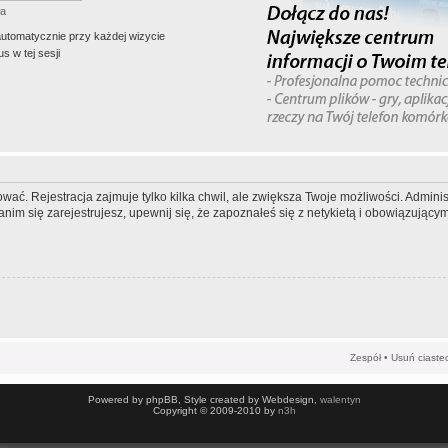
ła
automatycznie przy każdej wizycie
s w tej sesji
wać. Rejestracja zajmuje tylko kilka chwil, ale zwiększa Twoje możliwości. Admi
m się zarejestrujesz, upewnij się, że zapoznałeś się z netykietą i obowiązującymi
Zespół
•
Usuń ciaste
Powered by phpBB, Style created by Webdesign,
walentyn
Copyright © 2009-2010 by
n3h