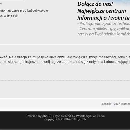
ła
automatycznie przy każdej wizycie
s w tej sesji
wać. Rejestracja zajmuje tylko kilka chwil, ale zwiększa Twoje możliwości. Admi
m się zarejestrujesz, upewnij się, że zapoznałeś się z netykietą i obowiązującymi
Zespół
•
Usuń ciaste
Powered by phpBB, Style created by Webdesign,
walentyn
Copyright © 2009-2010 by
n3h