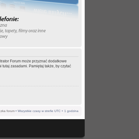
nistrator Forum może przyznać dodatkowe
 tutaj zasadami. Pamiętaj także, by czytać
czka forum
• Wszystkie czasy w strefie UTC + 1 godzina