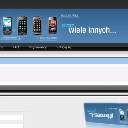
aj
FAQ
Użytkownicy
Zaloguj się
ć