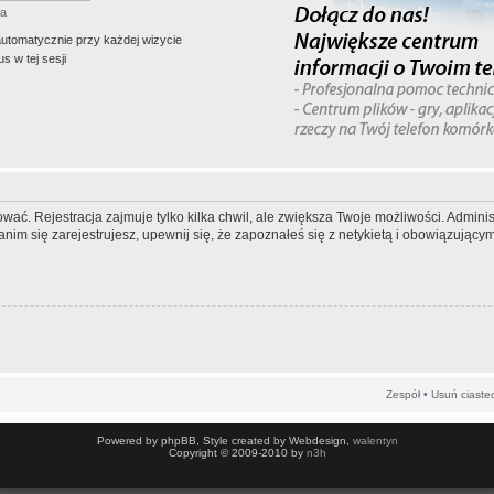
ła
automatycznie przy każdej wizycie
s w tej sesji
wać. Rejestracja zajmuje tylko kilka chwil, ale zwiększa Twoje możliwości. Admi
m się zarejestrujesz, upewnij się, że zapoznałeś się z netykietą i obowiązującymi
Zespół
•
Usuń ciaste
Powered by phpBB, Style created by Webdesign,
walentyn
Copyright © 2009-2010 by
n3h