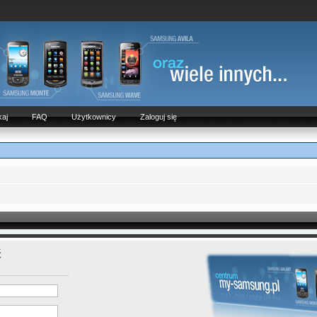
aj
FAQ
Użytkownicy
Zaloguj się
ć