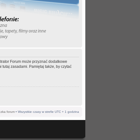
nistrator Forum może przyznać dodatkowe
 tutaj zasadami. Pamiętaj także, by czytać
czka forum
• Wszystkie czasy w strefie UTC + 1 godzina