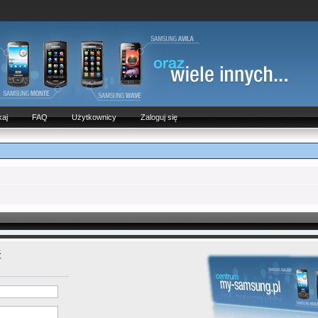
aj
FAQ
Użytkownicy
Zaloguj się
ć