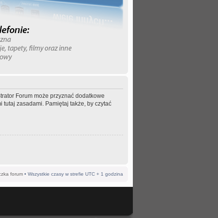
nistrator Forum może przyznać dodatkowe
 tutaj zasadami. Pamiętaj także, by czytać
czka forum
• Wszystkie czasy w strefie UTC + 1 godzina