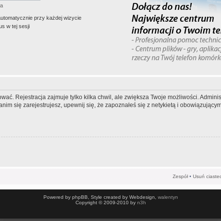
ła
automatycznie przy każdej wizycie
s w tej sesji
wać. Rejestracja zajmuje tylko kilka chwil, ale zwiększa Twoje możliwości. Admi
m się zarejestrujesz, upewnij się, że zapoznałeś się z netykietą i obowiązującymi
Zespół
•
Usuń ciaste
Powered by phpBB, Style created by Webdesign,
walentyn
Copyright © 2009-2010 by
n3h