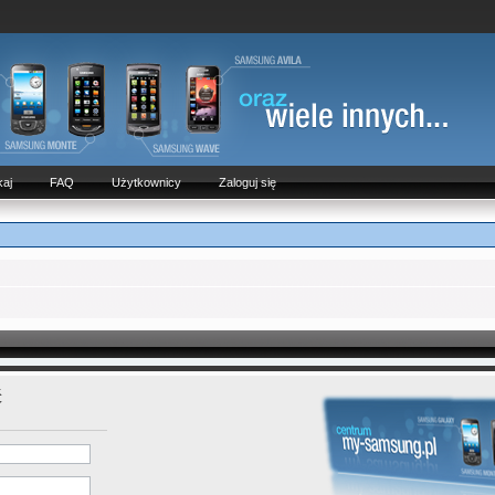
aj
FAQ
Użytkownicy
Zaloguj się
ć