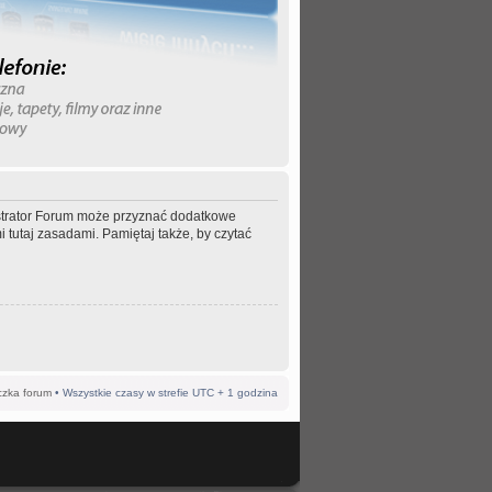
nistrator Forum może przyznać dodatkowe
 tutaj zasadami. Pamiętaj także, by czytać
czka forum
• Wszystkie czasy w strefie UTC + 1 godzina