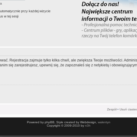
ła
automatycznie przy każdej wizycie
s w tej sesji
wać. Rejestracja zajmuje tylko kilka chwil, ale zwiększa Twoje możliwości. Admi
m się zarejestrujesz, upewnij się, że zapoznałeś się z netykietą i obowiązującymi
Zespół
•
Usuń ciaste
Powered by phpBB, Style created by Webdesign,
walentyn
Copyright © 2009-2010 by
n3h