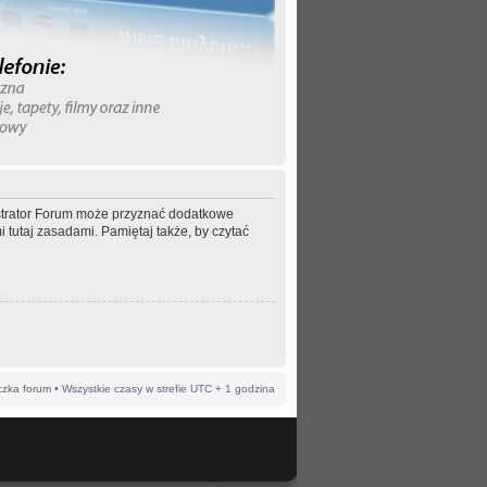
nistrator Forum może przyznać dodatkowe
 tutaj zasadami. Pamiętaj także, by czytać
czka forum
• Wszystkie czasy w strefie UTC + 1 godzina