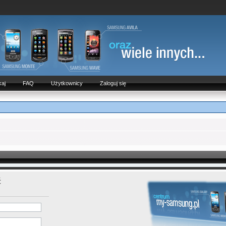
aj
FAQ
Użytkownicy
Zaloguj się
ć