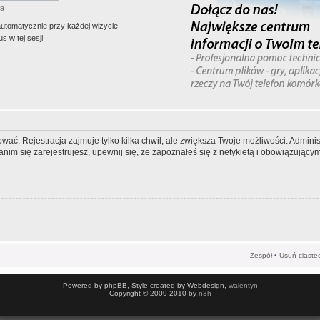
ła
automatycznie przy każdej wizycie
s w tej sesji
wać. Rejestracja zajmuje tylko kilka chwil, ale zwiększa Twoje możliwości. Admi
m się zarejestrujesz, upewnij się, że zapoznałeś się z netykietą i obowiązującymi
Zespół
•
Usuń ciaste
Powered by phpBB, Style created by Webdesign,
walentyn
Copyright © 2009-2010 by
n3h